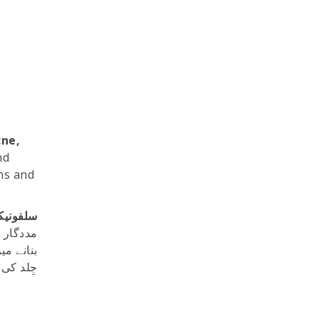
cne,
nd
ns and
سلفون)
مددگار 
بنانے م
جِلد کی