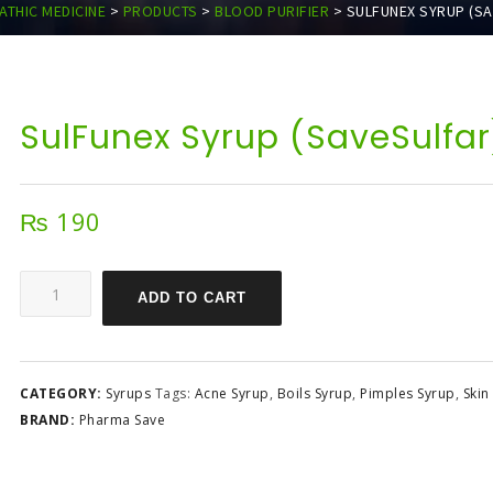
THIC MEDICINE
>
PRODUCTS
>
BLOOD PURIFIER
>
SULFUNEX SYRUP (SA
SulFunex Syrup (SaveSulfar
₨
190
ADD TO CART
CATEGORY:
Syrups
Tags:
Acne Syrup
,
Boils Syrup
,
Pimples Syrup
,
Skin
BRAND:
Pharma Save