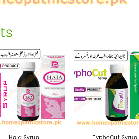
ts
Haja Syrup
TyphoCut Syrup