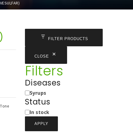
VESULFAR)
)
FILTER PRODUCTS
CLOSE
Filters
Diseases
Medicine
Syrups
Types
Status
 Tone
Status
In stock
APPLY