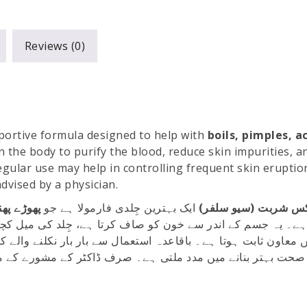
Reviews (0)
portive formula designed to help with
boils, pimples, a
in the body to purify the blood, reduce skin impurities, a
egular use may help in controlling frequent skin eruptio
dvised by a physician.
یکس شربت (سیو سلفر
ایک بہترین جِلدی فارمولا ہے جو
پھوڑے پھ
ہے۔ یہ جسم کے اندر سے خون کو صاف کرتا ہے، جِلد کی میل کچ
یں معاون ثابت ہوتا ہے۔ باقاعدہ استعمال سے بار بار نکلنے والے
 صحت بہتر بنانے میں مدد ملتی ہے۔ صرف ڈاکٹر کے مشورے کے 