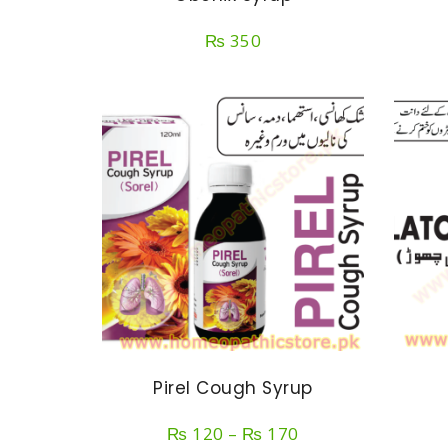
₨
350
Pirel Cough Syrup
Price
₨
120
–
₨
170