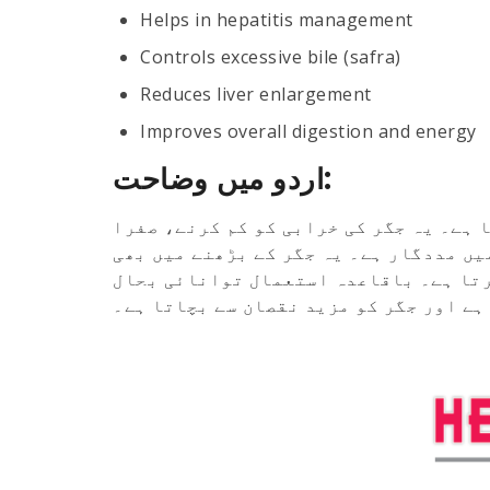
Helps in hepatitis management
Controls excessive bile (safra)
Reduces liver enlargement
Improves overall digestion and energy
اردو میں وضاحت:
ا ہے۔ یہ جگر کی خرابی کو کم کرنے، صفرا
یں مددگار ہے۔ یہ جگر کے بڑھنے میں بھی
رتا ہے۔ باقاعدہ استعمال توانائی بحال
ہے اور جگر کو مزید نقصان سے بچاتا ہے۔