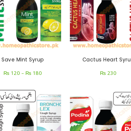
Save Mint Syrup
Cactus Heart Syr
Price
₨
120
–
₨
180
₨
230
range:
₨ 120
through
₨ 180
SELECT OPTIONS