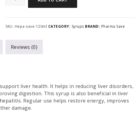
ADD TO CART
SKU:
Hepa-save-120ml
CATEGORY:
Syrups
BRAND:
Pharma Save
Reviews (0)
upport liver health. It helps in reducing liver disorders,
roving digestion. This syrup is also beneficial in liver
 hepatitis. Regular use helps restore energy, improves
rther damage.