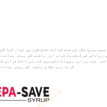
سیو سیرپ جگر کی صحت کے لئے خاص طور پر تیار کیا گی
 زیادتی کو کنٹرول کرنے اور ہاضمے کو بہتر بنانے م
ئدہ مند ہے اور ہیپاٹائٹس میں قدرتی راحت فراہم ک
کرتا ہے، نظامِ ہاضمہ کو بہتر بناتا 