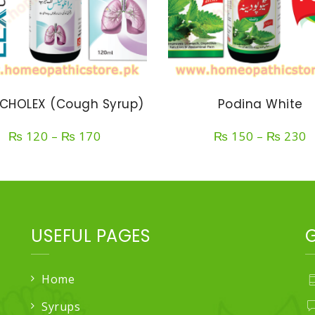
CHOLEX (Cough Syrup)
Podina White
Price
P
₨
120
–
₨
170
₨
150
–
₨
230
range:
r
₨ 120
₨
through
t
₨ 170
₨
USEFUL PAGES
Home
Syrups