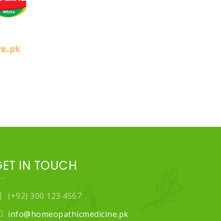
rice
ange:
 150
hrough
 230
GET IN TOUCH
(+92) 300 123 4567
info@homeopathicmedicine.pk