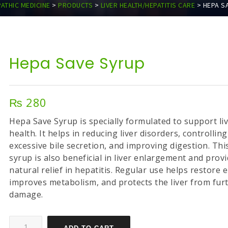
THIC MEDICINE
>
PRODUCTS
>
LIVER HEALTH/HEPATITIS CARE
>
HEPA S
Hepa Save Syrup
₨
280
Hepa Save Syrup is specially formulated to support li
health. It helps in reducing liver disorders, controlling
excessive bile secretion, and improving digestion. Thi
syrup is also beneficial in liver enlargement and prov
natural relief in hepatitis. Regular use helps restore 
improves metabolism, and protects the liver from fur
damage.